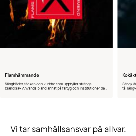
Flamhämmande
Kokäk
Sängkläder, täcken och kuddar som uppfyller stränga
Sängkläd
brandkrav. Används bland annat på fartyg och institutioner där
tål lång
det finns ett behov.
hotell.
Vi tar samhällsansvar på allvar.