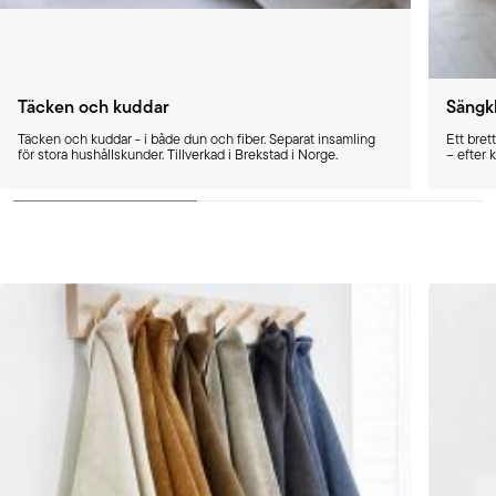
Täcken och kuddar
Sängk
Täcken och kuddar - i både dun och fiber. Separat insamling
Ett bret
för stora hushållskunder. Tillverkad i Brekstad i Norge.
– efter 
större v