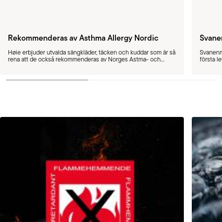
Rekommenderas av Asthma Allergy Nordic
Svane
Høie erbjuder utvalda sängkläder, täcken och kuddar som är så
Svanenmä
rena att de också rekommenderas av Norges Astma- och
första l
Allergiforbund. Ett allergivänligt alternativ.
för fibe
Svanenm