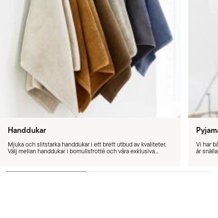
Handdukar
Pyjam
Mjuka och slitstarka handdukar i ett brett utbud av kvaliteter.
Vi har b
Välj mellan handdukar i bomullsfrotté och våra exklusiva
är snäll
handdukar i turkisk bomull - allt efter kundens behov.