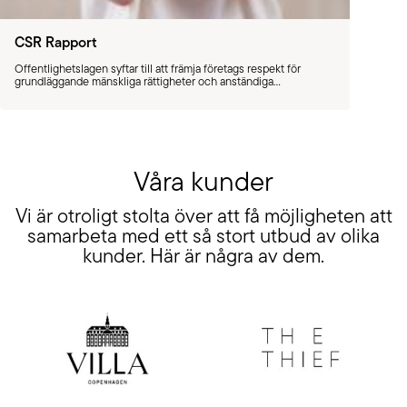
CSR Rapport
Offentlighetslagen syftar till att främja företags respekt för
grundläggande mänskliga rättigheter och anständiga
arbetsförhållanden i samband med produktion av varor och
leverans av tjänster, samt att säkerställa allmänhetens tillgång till
information om hur företag hanterar negativa konsekvenser för
grundläggande mänskliga rättigheter och anständiga
arbetsförhållanden.
Våra kunder
Vi är otroligt stolta över att få möjligheten att
samarbeta med ett så stort utbud av olika
kunder. Här är några av dem.