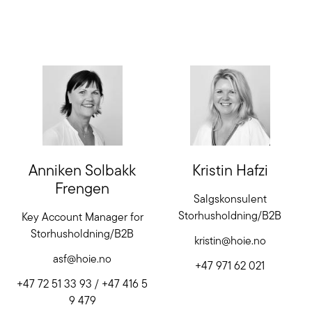
Anniken
Solbakk
Kristin
Hafzi
Frengen
Salgskonsulent
Storhusholdning/B2B
Key Account Manager for
Storhusholdning/B2B
kristin@hoie.no
asf@hoie.no
+47 971 62 021
+47 72 51 33 93 / +47 416 5
9 479