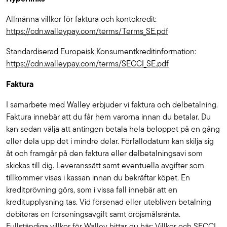
Allmänna villkor för faktura och kontokredit:
https://cdn.walleypay.com/terms/Terms_SE.pdf
Standardiserad Europeisk Konsumentkreditinformation:
https://cdn.walleypay.com/terms/SECCI_SE.pdf
Faktura
I samarbete med Walley erbjuder vi faktura och delbetalning.
Faktura innebär att du får hem varorna innan du betalar. Du
kan sedan välja att antingen betala hela beloppet på en gång
eller dela upp det i mindre delar. Förfallodatum kan skilja sig
åt och framgår på den faktura eller delbetalningsavi som
skickas till dig. Leveranssätt samt eventuella avgifter som
tillkommer visas i kassan innan du bekräftar köpet. En
kreditprövning görs, som i vissa fall innebär att en
kreditupplysning tas. Vid försenad eller utebliven betalning
debiteras en förseningsavgift samt dröjsmålsränta.
Fullständiga villkor för Walley hittar du här:
Villkor
och
SECCI
.