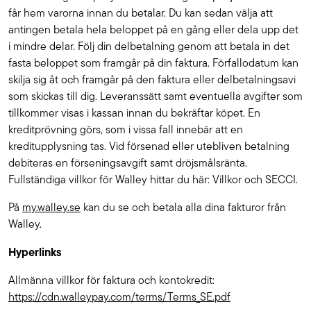
får hem varorna innan du betalar. Du kan sedan välja att
antingen betala hela beloppet på en gång eller dela upp det
i mindre delar. Följ din delbetalning genom att betala in det
fasta beloppet som framgår på din faktura. Förfallodatum kan
skilja sig åt och framgår på den faktura eller delbetalningsavi
som skickas till dig. Leveranssätt samt eventuella avgifter som
tillkommer visas i kassan innan du bekräftar köpet. En
kreditprövning görs, som i vissa fall innebär att en
kreditupplysning tas. Vid försenad eller utebliven betalning
debiteras en förseningsavgift samt dröjsmålsränta.
Fullständiga villkor för Walley hittar du här: Villkor och SECCI.
På
my.walley.se
kan du se och betala alla dina fakturor från
Walley.
Hyperlinks
Allmänna villkor för faktura och kontokredit:
https://cdn.walleypay.com/terms/Terms_SE.pdf