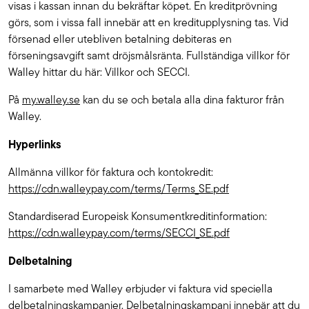
visas i kassan innan du bekräftar köpet. En kreditprövning
görs, som i vissa fall innebär att en kreditupplysning tas. Vid
försenad eller utebliven betalning debiteras en
förseningsavgift samt dröjsmålsränta. Fullständiga villkor för
Walley hittar du här: Villkor och SECCI.
På
my.walley.se
kan du se och betala alla dina fakturor från
Walley.
Hyperlinks
Allmänna villkor för faktura och kontokredit:
https://cdn.walleypay.com/terms/Terms_SE.pdf
Standardiserad Europeisk Konsumentkreditinformation:
https://cdn.walleypay.com/terms/SECCI_SE.pdf
Delbetalning
I samarbete med Walley erbjuder vi faktura vid speciella
delbetalningskampanjer. Delbetalningskampanj innebär att du