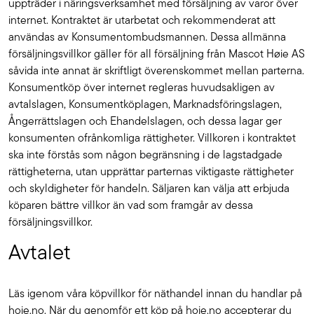
uppträder i näringsverksamhet med försäljning av varor över
internet. Kontraktet är utarbetat och rekommenderat att
användas av Konsumentombudsmannen. Dessa allmänna
försäljningsvillkor gäller för all försäljning från Mascot Høie AS
såvida inte annat är skriftligt överenskommet mellan parterna.
Konsumentköp över internet regleras huvudsakligen av
avtalslagen, Konsumentköplagen, Marknadsföringslagen,
Ångerrättslagen och Ehandelslagen, och dessa lagar ger
konsumenten ofrånkomliga rättigheter. Villkoren i kontraktet
ska inte förstås som någon begränsning i de lagstadgade
rättigheterna, utan upprättar parternas viktigaste rättigheter
och skyldigheter för handeln. Säljaren kan välja att erbjuda
köparen bättre villkor än vad som framgår av dessa
försäljningsvillkor.
Avtalet
Läs igenom våra köpvillkor för näthandel innan du handlar på
hoie.no. När du genomför ett köp på hoie.no accepterar du