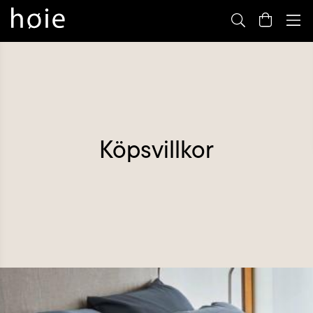
Vi
m
Köpsvillkor